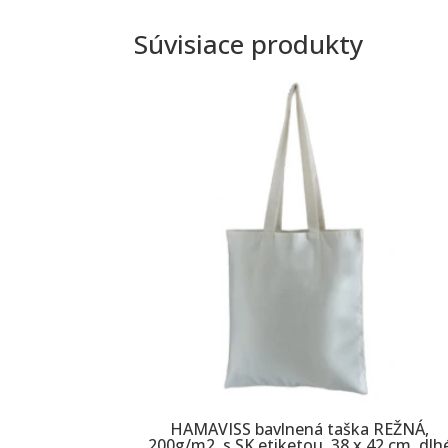
Súvisiace produkty
HAMAVISS bavlnená taška REŽNÁ,
200g/m2, s SK etiketou, 38 x 42 cm, dlh