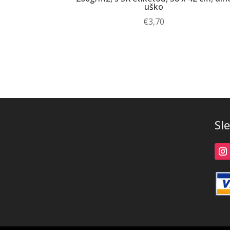
uško
€
3,70
Sl