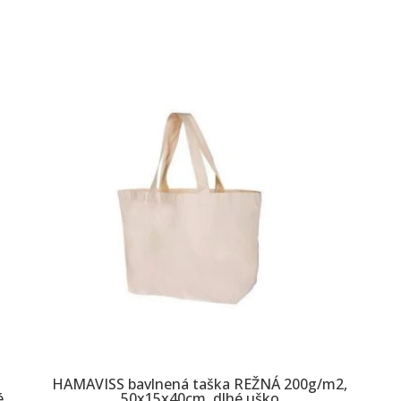
HAMAVISS bavlnená taška REŽNÁ 200g/m2,
é
50x15x40cm, dlhé uško