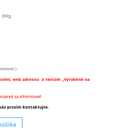
 200g,
motnosť )
mbolmi, web adresou a textom ,,Vyrobené na
 Vopred sa informovať!
nás prosím kontaktujte.
košíka