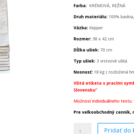
Farba:
KRÉMOVÁ, REŽNÁ
Druh materiálu:
100% bavlna,
Väzba:
Kepper
Rozmer:
38 x 42 cm
Dĺžka ušiek:
70 cm
Typ ušiek:
3 vrstvové ušká
Nosnosť:
18 kg ( rozložená h
Všitá etiketa s pracími sy
Slovensku“
Možnosť individuálneho textu.
Pre veľkoobchodný cenník, 
množstvo
Pridať do 
HAMAVISS