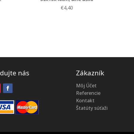
€
4,40
edujte nás
Zákazník
Môj Účet
Referencie
Kontakt
Štatúty súťaži