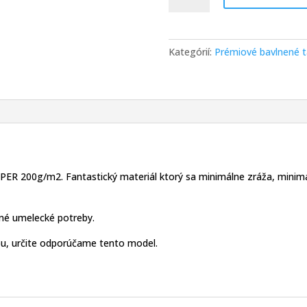
bavlnená
taška
REŽNÁ
Kategórií:
Prémiové bavlnené t
200g/m2,
38x42cm,
dlhé
uško
10PACK
R 200g/m2. Fantastický materiál ktorý sa minimálne zráža, minimál
iné umelecké potreby.
ou, určite odporúčame tento model.