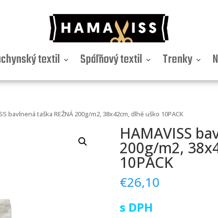
chynský textil
Spáľňový textil
Trenky
N
S bavlnená taška REŽNÁ 200g/m2, 38x42cm, dlhé uško 10PACK
HAMAVISS bav
200g/m2, 38x4
10PACK
€
26,10
s DPH