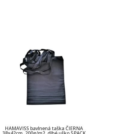
HAMAVISS bavlnená taška ČIERNA
38x42cm, 200g/m2, dlhé uško 5PACK