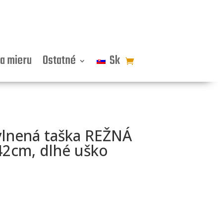
a mieru
Ostatné
Sk
lnená taška REŽNÁ
2cm, dlhé uško