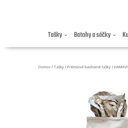
Tašky
Batohy a sáčky
Ku
Domov
/
Tašky
/
Prémiové bavlnené tašky
/ HAMAVIS