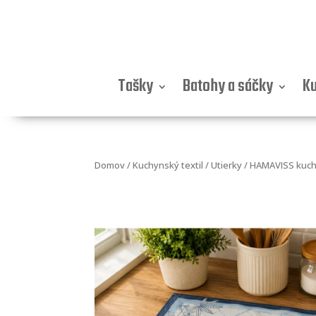
Tašky
Batohy a sáčky
Ku
Domov
/
Kuchynský textil
/
Utierky
/ HAMAVISS kuchy