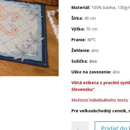
Materiál:
100% bavlna, 130g
Šírka:
40 cm
Výška:
70 cm
Pranie:
40°C
Žehlenie:
áno
Sušička:
áno
Uško na zavesenie:
áno
Všitá etiketa s pracími sy
Slovensku“
Možnosť individuálneho textu.
Pre veľkoobchodný cenník, 
množstvo
Pridať do 