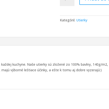
HAMAVISS
kuchynská
utierka
plameniak
Kategórií:
Utierky
60
x
40
cm
ou každej kuchyne. Naše utierky sú zložené zo 100% bavlny, 140g/m2,
 majú výborné leštiace účinky, a ešte k tomu aj dobre vyzerajú:)