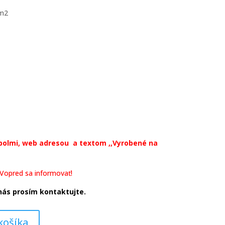
/m2
mbolmi, web adresou a textom ,,Vyrobené na
 Vopred sa informovať!
nás prosím kontaktujte.
košíka