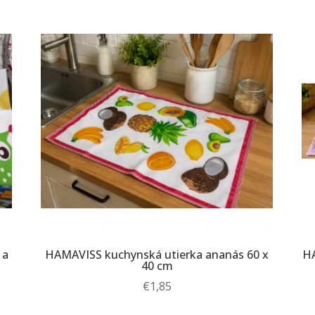
 a
HAMAVISS kuchynská utierka ananás 60 x
HA
40 cm
€
1,85