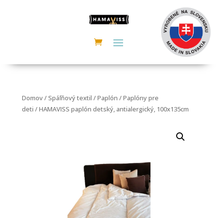
Domov
/
Spáľňový textil
/
Paplón
/
Paplóny pre
deti
/ HAMAVISS paplón detský, antialergický, 100x135cm