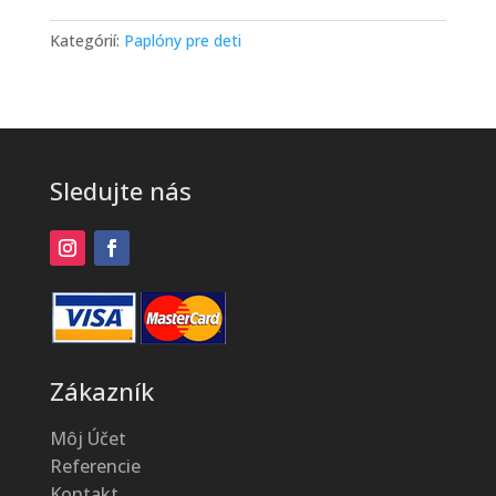
detský,
antialergický,
Kategórií:
Paplóny pre deti
100x135cm
Sledujte nás
Zákazník
Môj Účet
Referencie
Kontakt