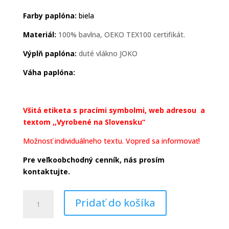
Farby paplóna:
biela
Materiál:
100% bavlna, OEKO TEX100 certifikát.
Výplň paplóna:
duté vlákno JOKO
Váha paplóna:
Všitá etiketa s pracími symbolmi, web adresou a
textom ,,Vyrobené na Slovensku“
Možnosť individuálneho textu. Vopred sa informovať!
Pre veľkoobchodný cenník, nás prosím
kontaktujte.
množstvo
Pridať do košíka
HAMAVISS
paplón