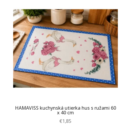
HAMAVISS kuchynská utierka hus s ružami 60
x 40 cm
€
1,85