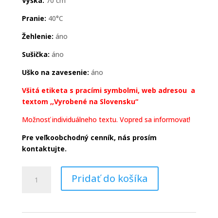
Výška:
70 cm
Pranie:
40°C
Žehlenie:
áno
Sušička:
áno
Uško na zavesenie:
áno
Všitá etiketa s pracími symbolmi, web adresou a
textom ,,Vyrobené na Slovensku“
Možnosť individuálneho textu. Vopred sa informovať!
Pre veľkoobchodný cenník, nás prosím
kontaktujte.
množstvo
Pridať do košíka
HAMAVISS
kuchynské
utierka
káva