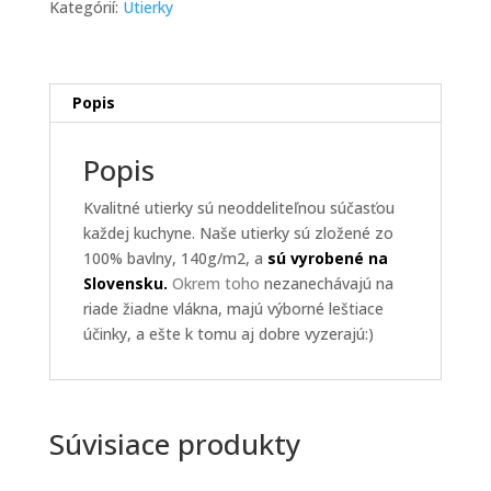
Kategórií:
Utierky
60
x
40
cm
Popis
Popis
Kvalitné utierky sú neoddeliteľnou súčasťou
každej kuchyne. Naše utierky sú zložené zo
100% bavlny, 140g/m2, a
sú vyrobené na
Slovensku.
Okrem toho
nezanechávajú na
riade žiadne vlákna, majú výborné leštiace
účinky, a ešte k tomu aj dobre vyzerajú:)
Súvisiace produkty