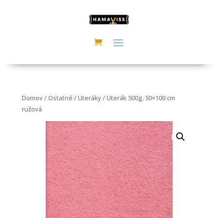
Domov
/
Ostatné
/
Uteráky
/ Uterák 500g, 50×100 cm
ružová