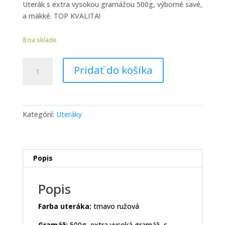
Uterák s extra vysokou gramážou 500g, výborné savé,
a mäkké. TOP KVALITA!
8 na sklade
množstvo
Pridať do košíka
Uterák
500g,
50x100
cm
Kategórií:
Uteráky
ružová
Popis
Popis
Farba uteráka:
tmavo ružová
Gramáž:
500g, extra vysoká gramáž, s