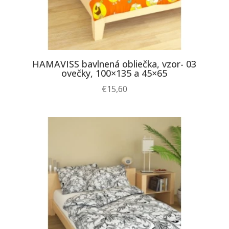
HAMAVISS bavlnená obliečka, vzor- 03
ovečky, 100×135 a 45×65
€
15,60