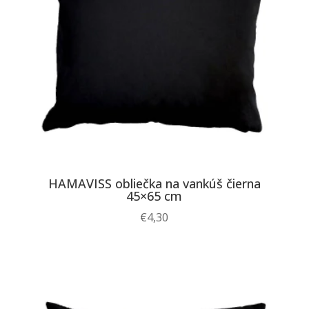
HAMAVISS obliečka na vankúš čierna
45×65 cm
€
4,30