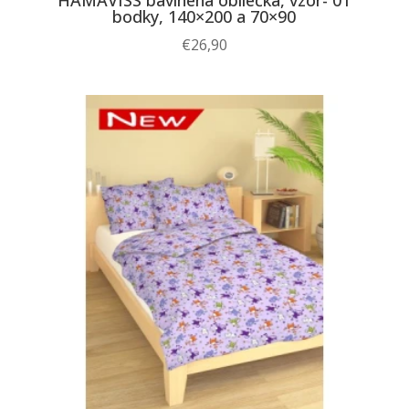
HAMAVISS bavlnená obliečka, vzor- 01
bodky, 140×200 a 70×90
€
26,90