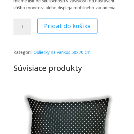
mierne líšiť od skutočnosti v závislosti od nastavení
vášho monitora alebo displeja mobilného zariadenia.
množstvo
Pridať do košíka
HAMAVISS
obliečka
na
vankúš
Kategórií:
Obliečky na vankúš 50x70 cm
krémová
50x70
Súvisiace produkty
cm