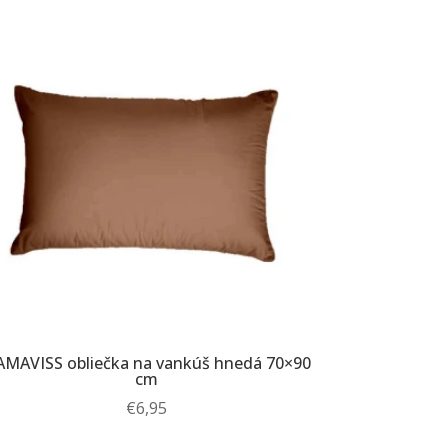
MAVISS obliečka na vankúš hnedá 70×90
cm
€
6,95