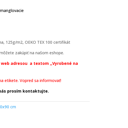
manglovacie
a, 125g/m2, OEKO TEX 100 certifikát
i môžete zakúpiť na našom eshope.
, web adresou a textom ,,Vyrobené na
a etikete. Vopred sa informovať!
nás prosím kontaktujte.
70x90 cm