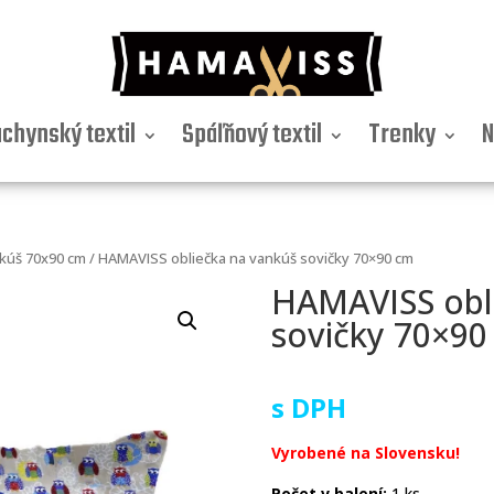
chynský textil
Spáľňový textil
Trenky
N
nkúš 70x90 cm
/ HAMAVISS obliečka na vankúš sovičky 70×90 cm
HAMAVISS obl
sovičky 70×90
s DPH
Vyrobené na Slovensku!
Počet v balení:
1 ks