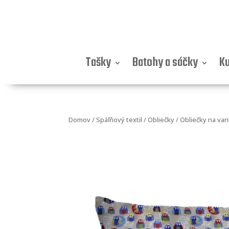
Tašky
Batohy a sáčky
Ku
Domov
/
Spáľňový textil
/
Obliečky
/
Obliečky na va