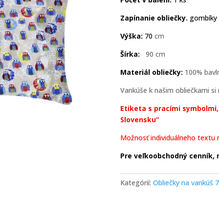
Zapínanie obliečky.
gombíky 
Výška:
70
cm
Šírka:
90 cm
Materiál obliečky:
100% bavln
Vankúše k našim obliečkami s
Etiketa s pracími symbolmi
Slovensku“
Možnosť individuálneho textu n
Pre veľkoobchodný cenník, 
Kategórií:
Obliečky na vankúš 