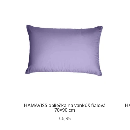
HAMAVISS obliečka na vankúš fialová
HA
70×90 cm
€
6,95